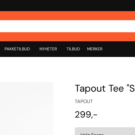
PAKKETILBUD
NYHETER
TILBUD
MERKER
Tapout Tee "
TAPOUT
299,-