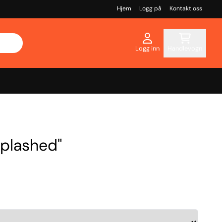
Hjem
Logg på
Kontakt oss
Logg inn
Handlevogn
Splashed"