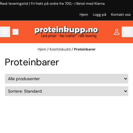
Rask leveringstid | Fri frakt på ordre fra 700,- | Betal med Klarna
Hopp til innhold
Hjem
Logg på
Kontakt oss
Hjem
/
Kosttilskudd
/
Proteinbarer
Proteinbarer