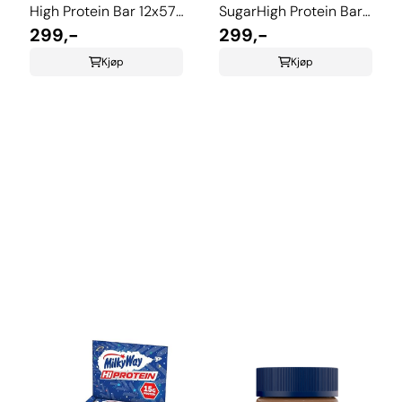
High Protein Bar 12x57g
SugarHigh Protein Bar
Dark Chocolate
299,-
12x57 Milk Chocolate
299,-
Kjøp
Kjøp