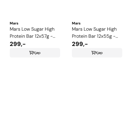
Mars
Mars
Mars Low Sugar High
Mars Low Sugar High
Protein Bar 12x57g -
Protein Bar 12x55g -
Salted Caramel
299,-
Raspberry Smash
299,-
Kjøp
Kjøp