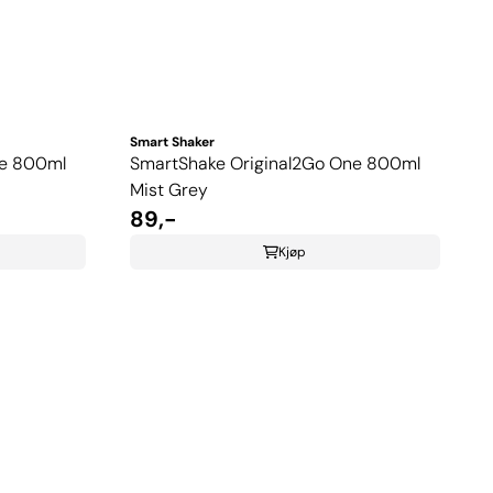
Smart Shaker
ne 800ml
SmartShake Original2Go One 800ml
Mist Grey
89,-
Kjøp