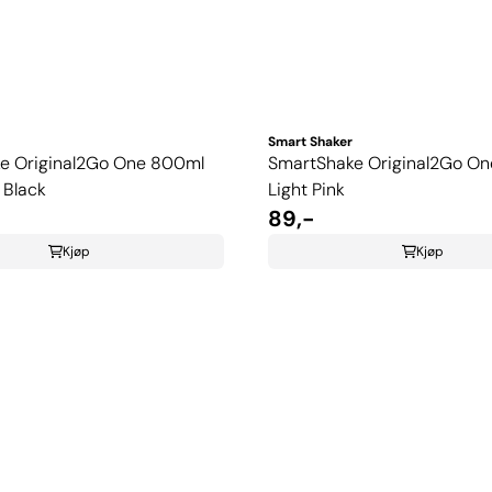
Smart Shaker
e Original2Go One 800ml
SmartShake Original2Go O
Black
Light Pink
89,-
Kjøp
Kjøp