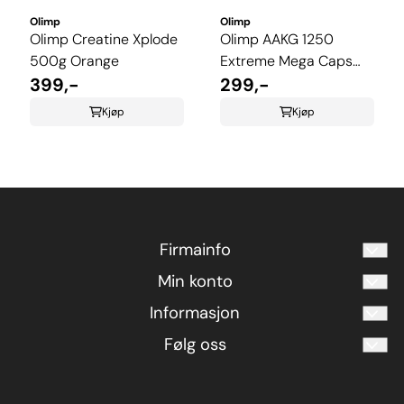
Olimp
Olimp
Olimp Creatine Xplode
Olimp AAKG 1250
500g Orange
Extreme Mega Caps
399,-
120 kapsler
299,-
Kjøp
Kjøp
Firmainfo
Fitness Univers AS
Min konto
post@proteinkupp.no
Informasjon
Opprett konto
Proteinkupp.no
Følg oss
Levering
Logg inn
Postboks 101 - Kalbakken
Facebook
0902 Oslo
Retur