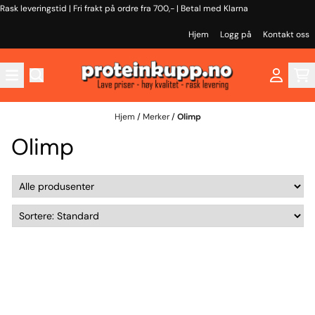
Rask leveringstid | Fri frakt på ordre fra 700,- | Betal med Klarna
Hopp til innhold
Hjem
Logg på
Kontakt oss
Hjem
/
Merker
/
Olimp
Olimp