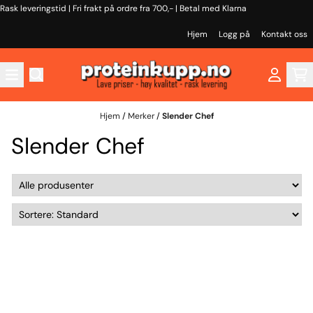
Rask leveringstid | Fri frakt på ordre fra 700,- | Betal med Klarna
Hopp til innhold
Hjem
Logg på
Kontakt oss
Hjem
/
Merker
/
Slender Chef
Slender Chef