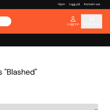
Hjem
Logg på
Kontakt oss
Logg inn
Handlevogn
 "Blashed"