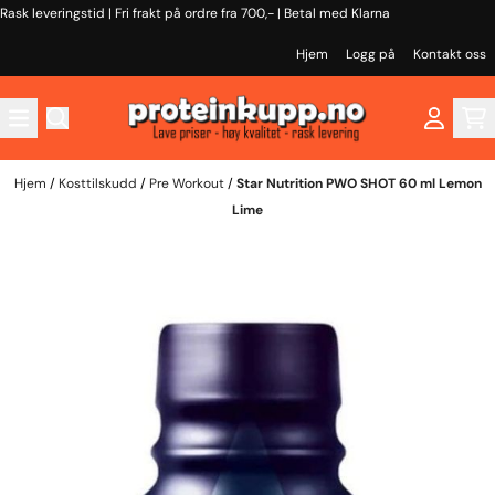
Rask leveringstid | Fri frakt på ordre fra 700,- | Betal med Klarna
Hopp til innhold
Hjem
Logg på
Kontakt oss
Hjem
/
Kosttilskudd
/
Pre Workout
/
Star Nutrition PWO SHOT 60 ml Lemon
Lime