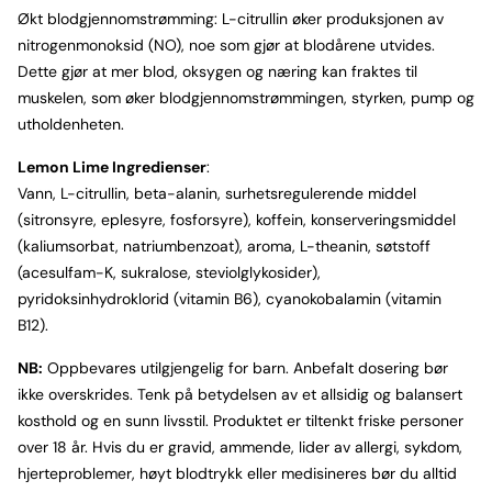
Økt blodgjennomstrømming: L-citrullin øker produksjonen av
nitrogenmonoksid (NO), noe som gjør at blodårene utvides.
Dette gjør at mer blod, oksygen og næring kan fraktes til
muskelen, som øker blodgjennomstrømmingen, styrken, pump og
utholdenheten.
Lemon Lime Ingredienser
:
Vann, L-citrullin, beta-alanin, surhetsregulerende middel
(sitronsyre, eplesyre, fosforsyre), koffein, konserveringsmiddel
(kaliumsorbat, natriumbenzoat), aroma, L-theanin, søtstoff
(acesulfam-K, sukralose, steviolglykosider),
pyridoksinhydroklorid (vitamin B6), cyanokobalamin (vitamin
B12).
NB:
Oppbevares utilgjengelig for barn. Anbefalt dosering bør
ikke overskrides. Tenk på betydelsen av et allsidig og balansert
kosthold og en sunn livsstil. Produktet er tiltenkt friske personer
over 18 år. Hvis du er gravid, ammende, lider av allergi, sykdom,
hjerteproblemer, høyt blodtrykk eller medisineres bør du alltid