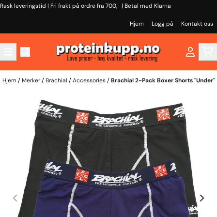
Rask leveringstid | Fri frakt på ordre fra 700,- | Betal med Klarna
Hopp til innhold
Hjem
Logg på
Kontakt oss
Hjem
/
Merker
/
Brachial
/
Accessories
/
Brachial 2-Pack Boxer Shorts "Under"