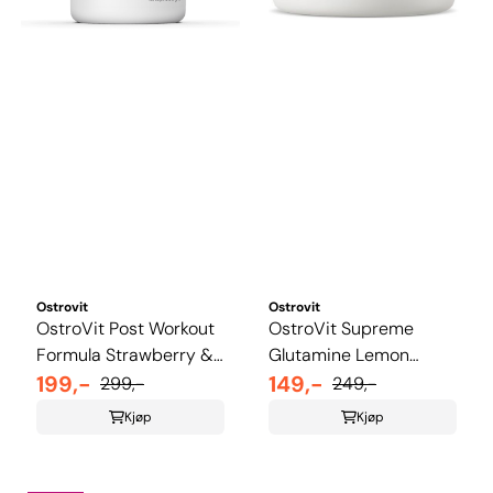
Ostrovit
Ostrovit
OstroVit Post Workout
OstroVit Supreme
Formula Strawberry &
Glutamine Lemon
Berry 500g
199,-
300g
149,-
299,-
249,-
Kjøp
Kjøp