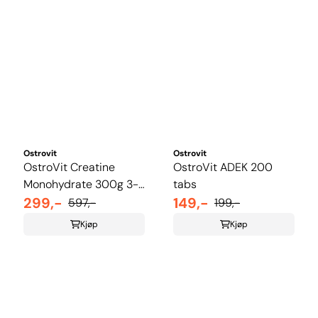
Ostrovit
Ostrovit
OstroVit Creatine
OstroVit ADEK 200
Monohydrate 300g 3-
tabs
pakk
299,-
149,-
597,-
199,-
Kjøp
Kjøp