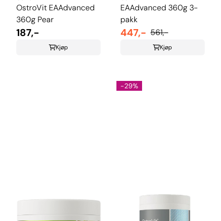
OstroVit EAAdvanced
EAAdvanced 360g 3-
360g Pear
pakk
187,-
447,-
561,-
Kjøp
Kjøp
-29%