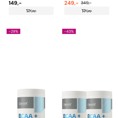
Lime
149,-
500g
249,-
349,-
Kjøp
Kjøp
-29%
-43%