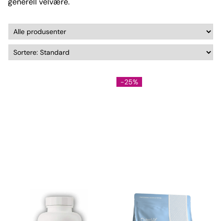
generell velvære.
-25%