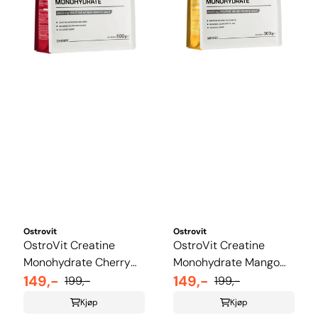
Ostrovit
Ostrovit
OstroVit Creatine
OstroVit Creatine
Monohydrate Cherry
Monohydrate Mango
300g
149,-
300g
149,-
199,-
199,-
Kjøp
Kjøp