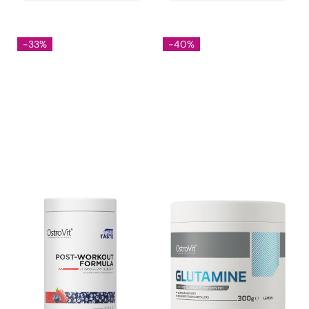
-33%
-40%