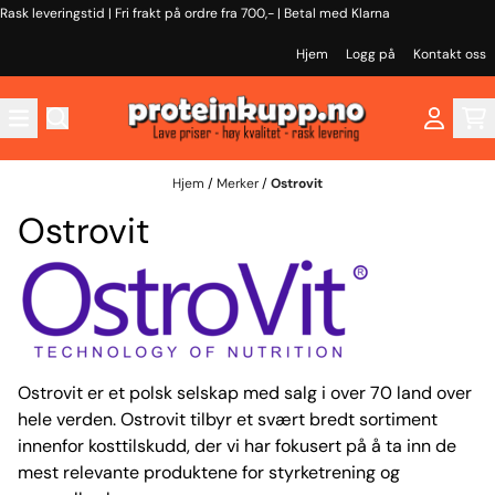
Rask leveringstid | Fri frakt på ordre fra 700,- | Betal med Klarna
Hopp til innhold
Hjem
Logg på
Kontakt oss
Hjem
/
Merker
/
Ostrovit
Ostrovit
Ostrovit er et polsk selskap med salg i over 70 land over
hele verden. Ostrovit tilbyr et svært bredt sortiment
innenfor kosttilskudd, der vi har fokusert på å ta inn de
mest relevante produktene for styrketrening og