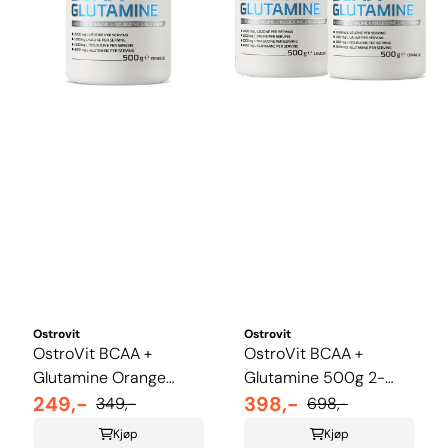
Ostrovit
Ostrovit
OstroVit BCAA +
OstroVit BCAA +
Glutamine Orange
Glutamine 500g 2-
500g
249,-
pakk
398,-
349,-
698,-
Kjøp
Kjøp